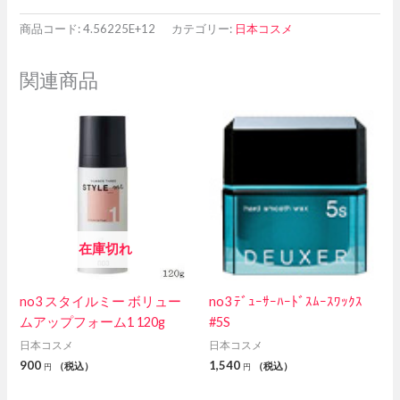
商品コード:
4.56225E+12
カテゴリー:
日本コスメ
関連商品
在庫切れ
no3 スタイルミー ボリュー
no3 ﾃﾞｭｰｻｰﾊｰﾄﾞｽﾑｰｽﾜｯｸｽ
ムアップフォーム1 120g
#5S
日本コスメ
日本コスメ
900
1,540
（税込）
（税込）
円
円