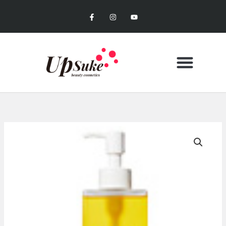
内
F
I
Y
容
a
n
o
c
s
u
を
e
t
t
b
a
u
ス
o
g
b
キ
o
r
e
k
a
ッ
-
m
f
プ
CONTACT US
MY ACCOUNT
お買い物カゴ