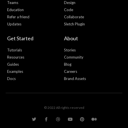
Teams
Design
Education
Code
Refer a friend
Collaborate
Updates
Sletch Plugin
Get Started
About
Tutorials
Stories
Resources
Community
Guides
Blog
Examples
Careers
Docs
Brand Assets
© 2022 All rights reserved
T
F
D
Y
P
M
w
a
r
o
i
e
i
c
i
u
n
d
t
e
b
t
t
i