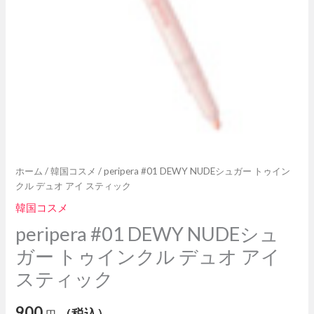
ゥ
イ
ン
ク
ル
デ
ュ
オ
ア
イ
ホーム
/
韓国コスメ
/ peripera #01 DEWY NUDEシュガー トゥイン
ス
クル デュオ アイ スティック
テ
ィ
韓国コスメ
ッ
peripera #01 DEWY NUDEシュ
ク
ガー トゥインクル デュオ アイ
個
スティック
900
（税込）
円