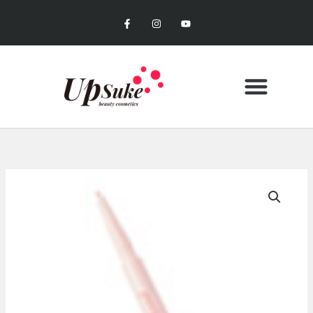
内
F
I
Y
容
a
n
o
c
s
u
を
e
t
t
b
a
u
ス
o
g
b
キ
o
r
e
k
a
ッ
-
m
f
プ
CONTACT US
MY ACCOUNT
お買い物カゴ
peripera
#01
DEWY
NUDE
シ
ュ
ガ
ー
ト