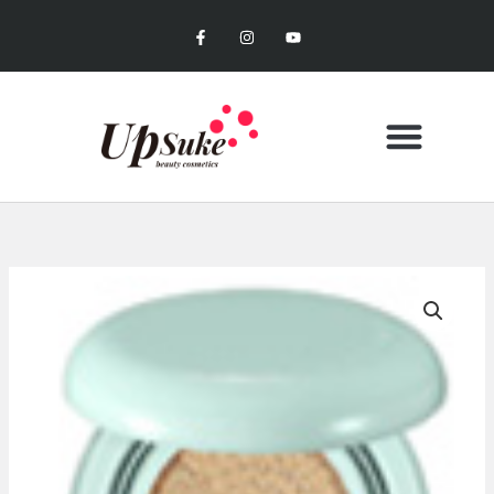
内
F
I
Y
容
a
n
o
c
s
u
を
e
t
t
b
a
u
ス
o
g
b
キ
o
r
e
k
a
ッ
-
m
f
プ
CONTACT US
MY ACCOUNT
お買い物カゴ