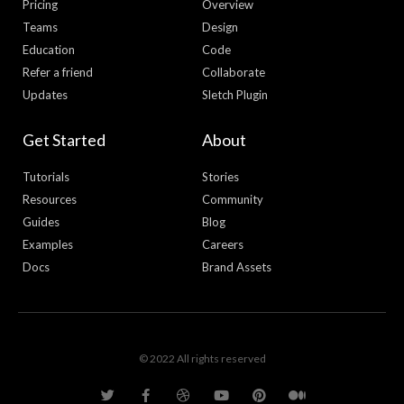
Pricing
Overview
Teams
Design
Education
Code
Refer a friend
Collaborate
Updates
Sletch Plugin
Get Started
About
Tutorials
Stories
Resources
Community
Guides
Blog
Examples
Careers
Docs
Brand Assets
© 2022 All rights reserved
T
F
D
Y
P
M
w
a
r
o
i
e