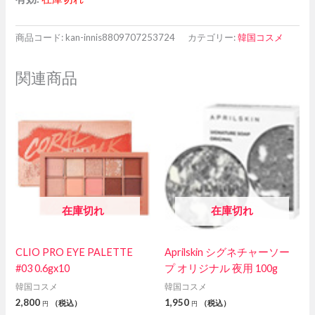
商品コード:
kan-innis8809707253724
カテゴリー:
韓国コスメ
関連商品
在庫切れ
在庫切れ
CLIO PRO EYE PALETTE
Aprilskin シグネチャーソー
#03 0.6gx10
プ オリジナル 夜用 100g
韓国コスメ
韓国コスメ
2,800
1,950
（税込）
（税込）
円
円