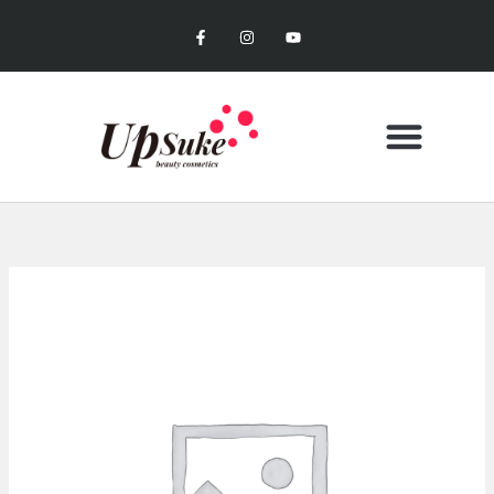
内
F
I
Y
容
a
n
o
c
s
u
を
e
t
t
b
a
u
ス
o
g
b
キ
o
r
e
k
a
ッ
-
m
f
プ
CONTACT US
MY ACCOUNT
お買い物カゴ