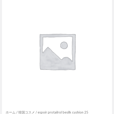
espoir
protailrol
besilk
cushion
25
個
ホーム
/
韓国コスメ
/ espoir protailrol besilk cushion 25