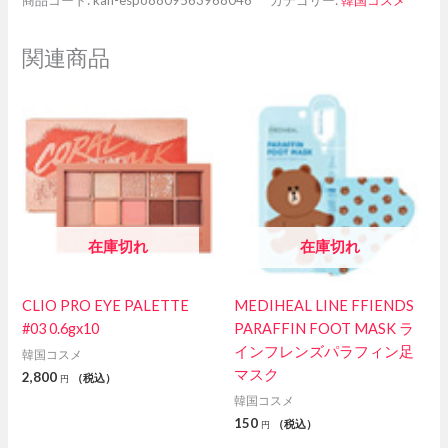
商品コード:
kan-espo8809563968046
カテゴリー:
韓国コスメ
関連商品
在庫切れ
在庫切れ
CLIO PRO EYE PALETTE
MEDIHEAL LINE FFIENDS
#03 0.6gx10
PARAFFIN FOOT MASK ラ
インフレンズパラフィン足
韓国コスメ
マスク
2,800
（税込）
円
韓国コスメ
150
（税込）
円