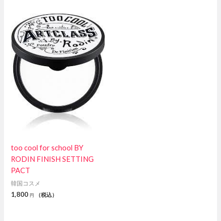
too cool for school BY
RODIN FINISH SETTING
PACT
韓国コスメ
1,800
（税込）
円