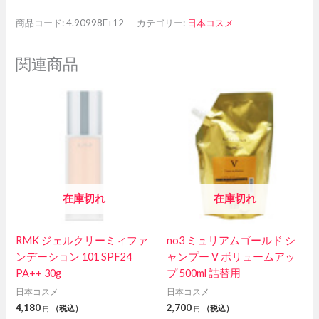
商品コード:
4.90998E+12
カテゴリー:
日本コスメ
関連商品
在庫切れ
在庫切れ
RMK ジェルクリーミィファ
no3 ミュリアムゴールド シ
ンデーション 101 SPF24
ャンプー V ボリュームアッ
PA++ 30g
プ 500ml 詰替用
日本コスメ
日本コスメ
4,180
2,700
（税込）
（税込）
円
円