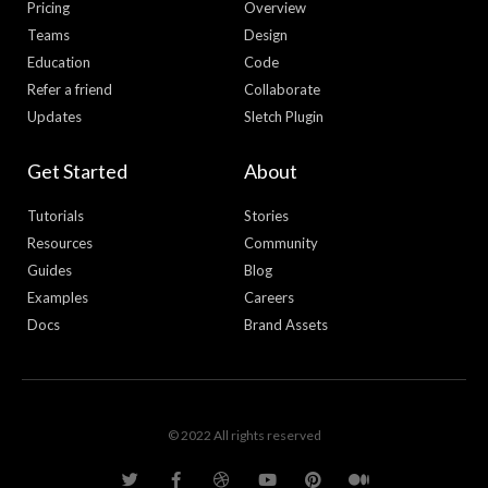
Pricing
Overview
Teams
Design
Education
Code
Refer a friend
Collaborate
Updates
Sletch Plugin
Get Started
About
Tutorials
Stories
Resources
Community
Guides
Blog
Examples
Careers
Docs
Brand Assets
© 2022 All rights reserved
T
F
D
Y
P
M
w
a
r
o
i
e