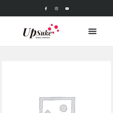
内
F
I
Y
容
a
n
o
c
s
u
を
e
t
t
b
a
u
ス
o
g
b
キ
o
r
e
k
a
ッ
-
m
f
プ
CONTACT US
MY ACCOUNT
お買い物カゴ