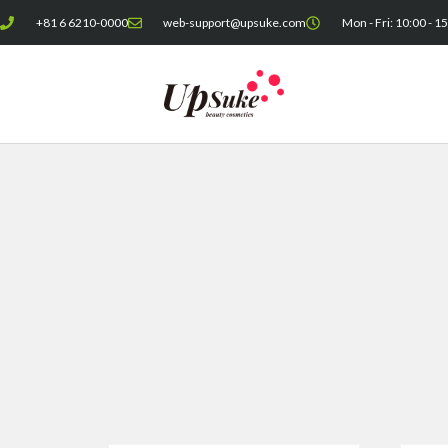
内
+81 6 6210-0000
web-support@upsuke.com
Mon - Fri: 10:00 - 1
容
を
ス
キ
ッ
プ