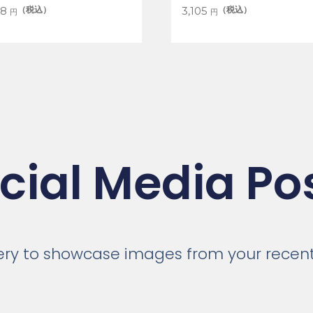
（税込）
（税込）
98
3,105
円
円
cial Media Po
llery to showcase images from your recent