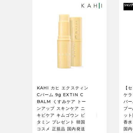
KAHI カヒ エクスティン
【セ
Cバーム 9g EXTIN C
ケラ
BALM くすみケア トー
バー
ンアップ スキンケア ニ
プー
キビケア キムゴウン ビ
ット
タミン プレゼント 韓国
香水
コスメ 正規品 国内発送
国内