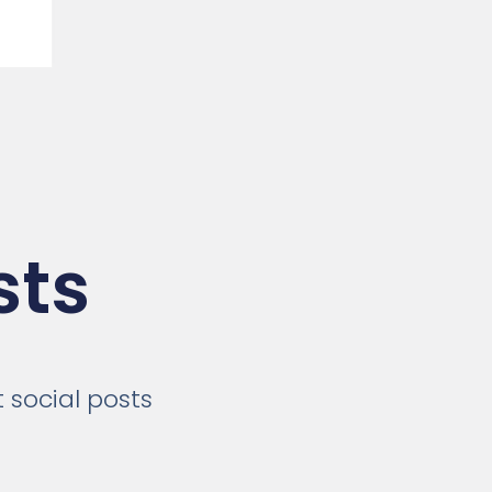
sts
 social posts