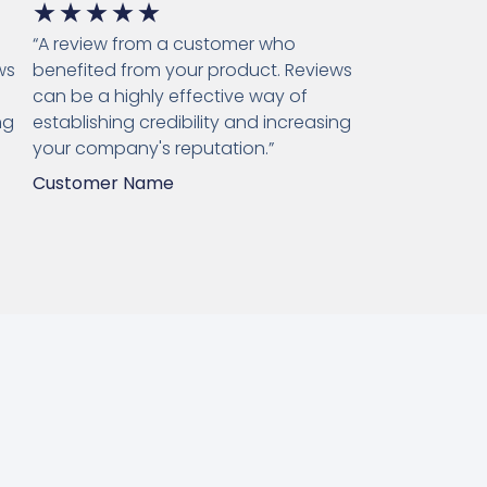
Rated
★
★
★
★
★
“A review from a customer who
5
ws
benefited from your product. Reviews
out
can be a highly effective way of
ng
establishing credibility and increasing
of
your company's reputation.”
5
Customer Name