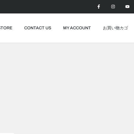
F
I
Y
a
n
o
c
s
u
e
t
t
b
a
u
o
g
b
o
r
e
STORE
CONTACT US
MY ACCOUNT
お買い物カゴ
k
a
-
m
f