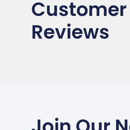
Customer
Reviews
Join Our N