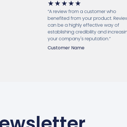
Rated
★
★
★
★
★
“A review from a customer who
5
benefited from your product. Revie
out
can be a highly effective way of
establishing credibility and increasi
of
your company's reputation.”
5
Customer Name
ewsletter