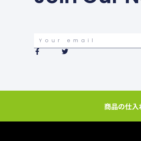
Your
email
F
T
a
w
c
i
e
t
b
t
o
e
o
r
k
-
商品の仕入
f