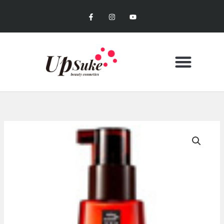
内
F
I
Y
容
a
n
o
c
s
u
を
e
t
t
b
a
u
ス
o
g
b
キ
o
r
e
k
a
ッ
-
m
f
プ
CONTACT US
MY ACCOUNT
お買い物カゴ