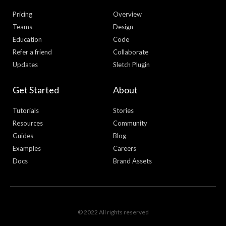
Pricing
Overview
Teams
Design
Education
Code
Refer a friend
Collaborate
Updates
Sletch Plugin
Get Started
About
Tutorials
Stories
Resources
Community
Guides
Blog
Examples
Careers
Docs
Brand Assets
© 2022 All rights reserved
T
F
D
Y
P
M