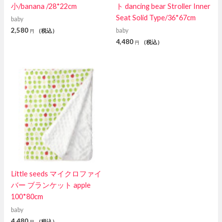
小/banana /28*22cm
ト dancing bear Stroller Inner
Seat Solid Type/36*67cm
baby
2,580
baby
（税込）
円
4,480
（税込）
円
Little seeds マイクロファイ
バー ブランケット apple
100*80cm
baby
4,480
（税込）
円