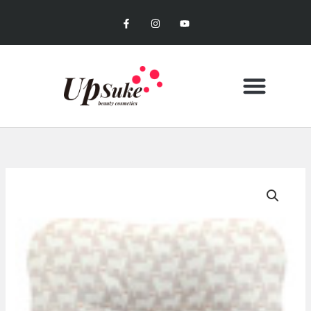
内
F
I
Y
容
a
n
o
c
s
u
を
e
t
t
b
a
u
ス
o
g
b
キ
o
r
e
k
a
ッ
-
m
f
プ
CONTACT US
MY ACCOUNT
お買い物カゴ
Little
seeds
ベ
ビ
ー
枕
オ
ー
ガ